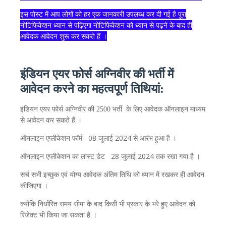
इस
पोस्ट
में
आप
लोगों
को
हर
एक
जानकारी
उपलब्ध
कर
दी
गई
है
पूरा
नोटिफिकेशन
ध्यान
से
पढ़िएगा
नोटिफिकेशन
को
ध्यान
से
पढ़ने
के
बाद
ही
आवेदक
आवेदन
शुरू
कर
सकते
हैं
।
इंडियन एयर फोर्स अग्निवीर की भर्ती में
आवेदन
करने
का
महत्वपूर्ण
तिथियां:
इंडियन एयर फोर्स अग्निवीर की 2500 भर्ती
के
लिए
आवेदक
ऑनलाइन
माध्यम
से
आवेदन
कर
सकते
हैं
।
08
2024
ऑनलाइन
एप्लीकेशन
फॉर्म
जुलाई
से
आरंभ
हुआ
है
।
28
2024
ऑनलाइन एप्लीकेशन
का
लास्ट
डेट
जुलाई
तक
रखा
गया
है
।
सर्च
सभी
इच्छुक
एवं
योग्य
आवेदक
अंतिम
तिथि
को
ध्यान
में
रखकर
ही
आवेदन
कीजिएगा
।
क्योंकि
निर्धारित
समय
सीमा
के
बाद
किसी
भी
प्रकार
के
भरे
हुए
आवेदन
को
रिजेक्ट
भी
किया
जा
सकता
है
।