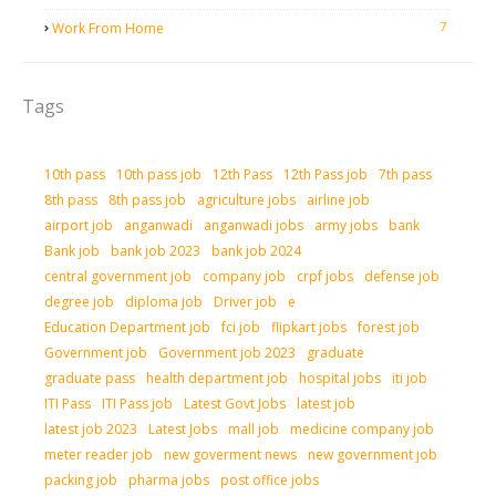
7
Work From Home
Tags
10th pass
10th pass job
12th Pass
12th Pass job
7th pass
8th pass
8th pass job
agriculture jobs
airline job
airport job
anganwadi
anganwadi jobs
army jobs
bank
Bank job
bank job 2023
bank job 2024
central government job
company job
crpf jobs
defense job
degree job
diploma job
Driver job
e
Education Department job
fci job
flipkart jobs
forest job
Government job
Government job 2023
graduate
graduate pass
health department job
hospital jobs
iti job
ITI Pass
ITI Pass job
Latest Govt Jobs
latest job
latest job 2023
Latest Jobs
mall job
medicine company job
meter reader job
new goverment news
new government job
packing job
pharma jobs
post office jobs