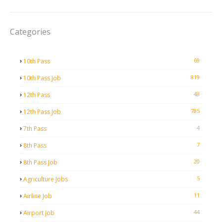
Categories
69
10th Pass
819
10th Pass Job
48
12th Pass
785
12th Pass Job
4
7th Pass
7
8th Pass
20
8th Pass Job
5
Agriculture Jobs
11
Airline Job
44
Airport Job