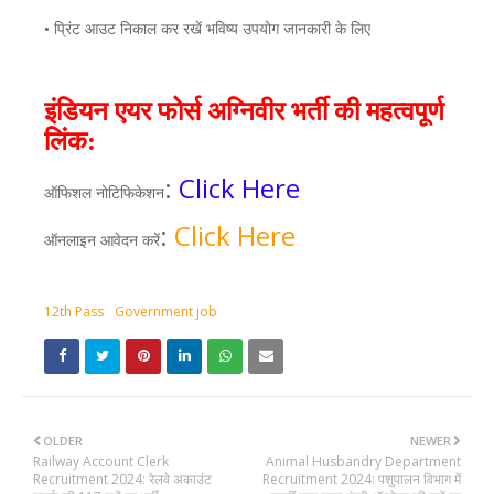
•
प्रिंट
आउट
निकाल
कर
रखें
भविष्य
उपयोग
जानकारी
के
लिए
इंडियन एयर फोर्स अग्निवीर भर्ती
की
महत्वपूर्ण
लिंक:
:
Click Here
ऑफिशल
नोटिफिकेशन
:
Click Here
ऑनलाइन आवेदन करें
12th Pass
Government job
OLDER
NEWER
Railway Account Clerk
Animal Husbandry Department
Recruitment 2024: रेलवे अकाउंट
Recruitment 2024: पशुपालन विभाग में