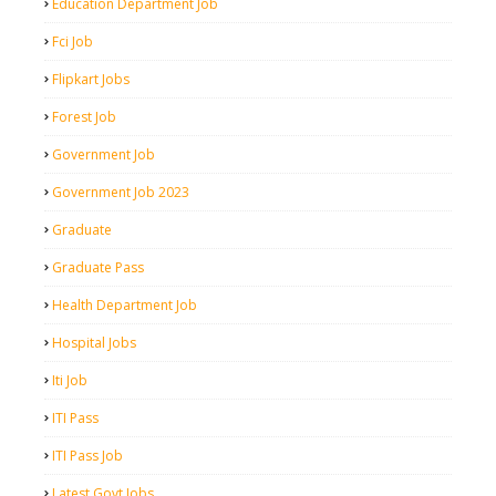
Education Department Job
Fci Job
Flipkart Jobs
Forest Job
Government Job
Government Job 2023
Graduate
Graduate Pass
Health Department Job
Hospital Jobs
Iti Job
ITI Pass
ITI Pass Job
Latest Govt Jobs