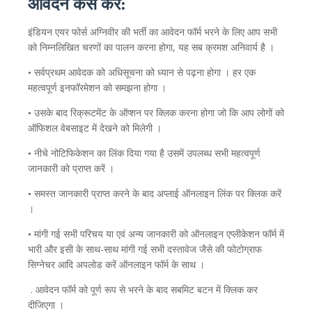
आवेदन
कैसे
करें:
इंडियन एयर फोर्स अग्निवीर की भर्ती
का
आवेदन
फॉर्म
भरने
के
लिए
आप
सभी
,
को
निम्नलिखित
चरणों
का
पालन
करना
होगा
यह
सब
क्रमश
अनिवार्य
है
।
•
सर्वप्रथम
आवेदक
को
अधिसूचना
को
ध्यान
से
पढ़ना
होगा
।
हर
एक
महत्वपूर्ण
इनफॉरमेशन
को
समझना
होगा
।
•
उसके
बाद
रिक्रूटमेंट
के
ऑप्शन
पर
क्लिक
करना
होगा
जो
कि
आप
लोगों
को
ऑफिशल
वेबसाइट
में
देखने
को
मिलेगी
।
•
नीचे
नोटिफिकेशन
का
लिंक
दिया
गया
है
उसमें
उपलब्ध
सभी
महत्वपूर्ण
जानकारी
को
प्राप्त
करें
।
•
समस्त
जानकारी
प्राप्त
करने
के
बाद
अप्लाई
ऑनलाइन
लिंक
पर
क्लिक
करें
।
•
मांगी
गई
सभी
परिचय
या
एवं
अन्य
जानकारी
को
ऑनलाइन
एप्लीकेशन
फॉर्म
में
-
भारी
और
इसी
के
साथ
साथ
मांगी
गई
सभी
दस्तावेज
जैसे
की
फोटोग्राफ
सिग्नेचर
आदि
अपलोड
करें
ऑनलाइन
फॉर्म
के
साथ
।
.
आवेदन
फॉर्म
को
पूर्ण
रूप
से
भरने
के
बाद
सबमिट
बटन
में
क्लिक
कर
दीजिएगा
।