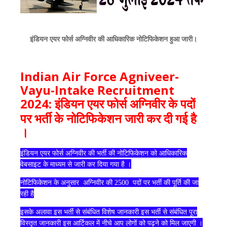
इंडियन एयर फोर्स अग्निवीर की
आधिकारिक
नोटिफिकेशन
हुआ
जारी।
Indian Air Force Agniveer-
Vayu-Intake Recruitment
2024:
इंडियन एयर फोर्स अग्निवीर के
पदों
पर
भर्ती
के
नोटिफिकेशन
जारी
कर
दी
गई
है
।
इंडियन एयर फोर्स अग्निवीर की
भर्ती
की
नोटिफिकेशन
को
आधिकारिक
वेबसाइट
के
माध्यम
से
जारी
कर
दिया
गया
है
।
नोटिफिकेशन
के
अनुसार
अग्निवीर की 2500
पदों
पर
भर्ती
की
पूर्ति
की
जा
रही
है
इसके
अलावा
इस
भर्ती
से
संबंधित
विशेष
जानकारी
इस
भर्ती
से
संबंधित
पूरा
विस्तृत
जानकारी
इस
आर्टिकल
में
नीचे
आप
लोगों
को
पढ़ने
को
मिल
जाएगी
।