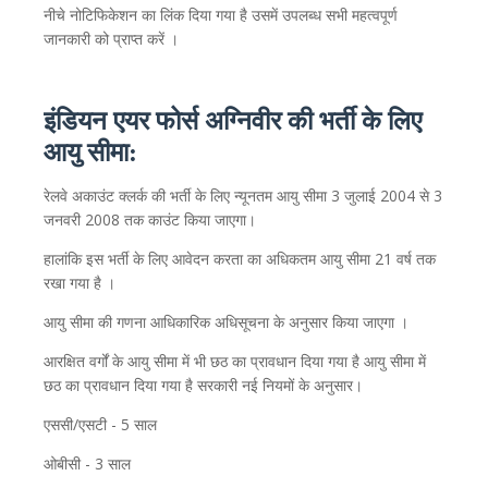
नीचे
नोटिफिकेशन
का
लिंक
दिया
गया
है
उसमें
उपलब्ध
सभी
महत्वपूर्ण
जानकारी
को
प्राप्त
करें
।
इंडियन एयर फोर्स अग्निवीर की
भर्ती
के
लिए
आयु
सीमा:
3
2004
3
रेलवे अकाउंट क्लर्क की
भर्ती
के
लिए
न्यूनतम
आयु
सीमा
जुलाई
से
2008
जनवरी
तक
काउंट
किया
जाएगा।
21
हालांकि
इस
भर्ती
के
लिए
आवेदन
करता
का
अधिकतम
आयु
सीमा
वर्ष
तक
रखा
गया
है
।
आयु
सीमा
की
गणना
आधिकारिक
अधिसूचना
के
अनुसार
किया
जाएगा
।
आरक्षित
वर्गों
के
आयु
सीमा
में
भी
छठ
का
प्रावधान
दिया
गया
है
आयु
सीमा
में
छठ
का
प्रावधान
दिया
गया
है
सरकारी
नई
नियमों
के
अनुसार।
/
- 5
एससी
एसटी
साल
- 3
ओबीसी
साल