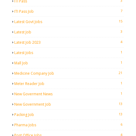
3
ITI Pass
7
ITI Pass Job
15
Latest Govt Jobs
3
Latest Job
4
Latest Job 2023
1
Latest Jobs
1
Mall Job
21
Medicine Company Job
1
Meter Reader Job
1
New Goverment News
13
New Government Job
13
Packing Job
6
Pharma Jobs
4
Post Office Jobs