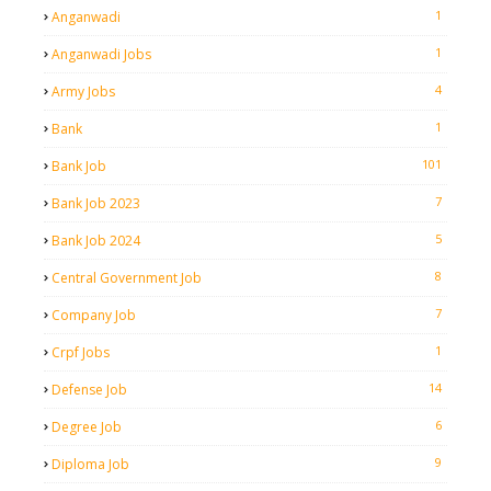
1
Anganwadi
1
Anganwadi Jobs
4
Army Jobs
1
Bank
101
Bank Job
7
Bank Job 2023
5
Bank Job 2024
8
Central Government Job
7
Company Job
1
Crpf Jobs
14
Defense Job
6
Degree Job
9
Diploma Job