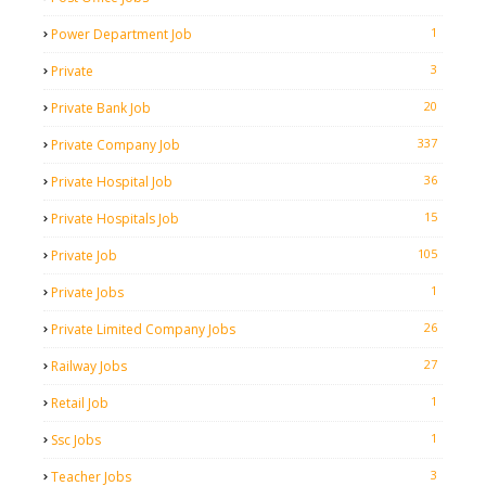
1
Power Department Job
3
Private
20
Private Bank Job
337
Private Company Job
36
Private Hospital Job
15
Private Hospitals Job
105
Private Job
1
Private Jobs
26
Private Limited Company Jobs
27
Railway Jobs
1
Retail Job
1
Ssc Jobs
3
Teacher Jobs