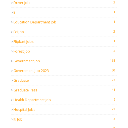
3
Driver Job
1
E
1
Education Department Job
2
Fci Job
1
Flipkart Jobs
4
Forest Job
161
Government Job
30
Government Job 2023
23
Graduate
41
Graduate Pass
5
Health Department Job
23
Hospital Jobs
3
Iti Job