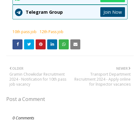
Telegram Group
Join Now
10th pass job
12th Pass job
OLDER
NEWER
Gramin Chowkidar Recruitment
Transport Department
2024 - Notification for 10th pass
Recruitment 2024 - Apply online
job vacancy
for lnspector vacancies
Post a Comment
0 Comments