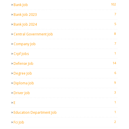
102
Bank Job
7
Bank Job 2023
5
Bank Job 2024
8
Central Government Job
7
Company Job
1
Crpf Jobs
14
Defense Job
6
Degree Job
9
Diploma Job
3
Driver Job
1
E
1
Education Department Job
2
Fci Job