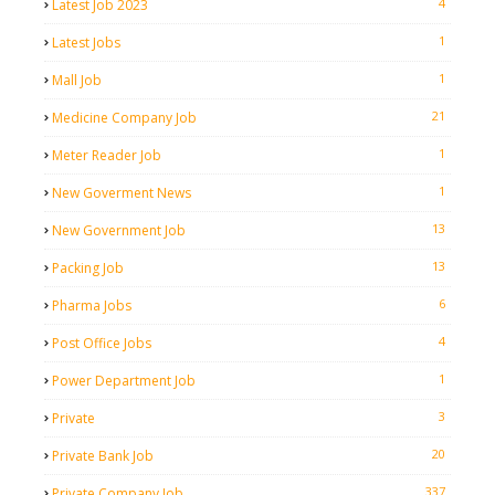
4
Latest Job 2023
1
Latest Jobs
1
Mall Job
21
Medicine Company Job
1
Meter Reader Job
1
New Goverment News
13
New Government Job
13
Packing Job
6
Pharma Jobs
4
Post Office Jobs
1
Power Department Job
3
Private
20
Private Bank Job
337
Private Company Job