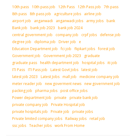
10th pass
10th pass job
12th Pass
12th Pass job
7th pass
8th pass
8th pass job
agriculture jobs
airline job
airport job
anganwadi
anganwadi jobs
army jobs
bank
Bank job
bank job 2023
bank job 2024
central government job
company job
crpf jobs
defense job
degree job
diploma job
Driver job
e
Education Department job
fci job
flipkart jobs
forest job
Government job
Government job 2023
graduate
graduate pass
health department job
hospital jobs
iti job
ITI Pass
ITI Pass job
Latest Govt Jobs
latest job
latest job 2023
Latest Jobs
mall job
medicine company job
meter reader job
new goverment news
new government job
packing job
pharma jobs
post office jobs
Power department Job
private
private bank job
private company job
Private Hospital job
private hospitals job
Private job
private jobs
Private limited company jobs
Railway jobs
retail job
ssc jobs
Teacher jobs
work From Home