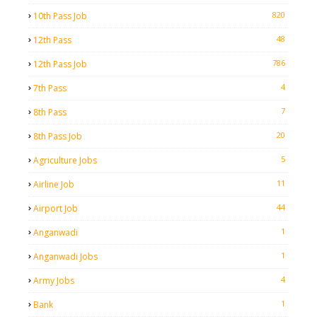
820
10th Pass Job
48
12th Pass
786
12th Pass Job
4
7th Pass
7
8th Pass
20
8th Pass Job
5
Agriculture Jobs
11
Airline Job
44
Airport Job
1
Anganwadi
1
Anganwadi Jobs
4
Army Jobs
1
Bank