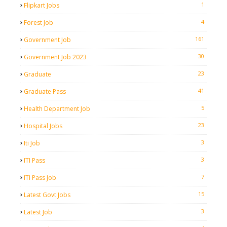
1
Flipkart Jobs
4
Forest Job
161
Government Job
30
Government Job 2023
23
Graduate
41
Graduate Pass
5
Health Department Job
23
Hospital Jobs
3
Iti Job
3
ITI Pass
7
ITI Pass Job
15
Latest Govt Jobs
3
Latest Job