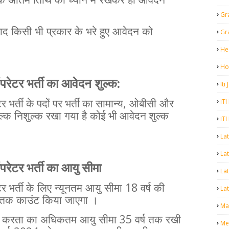
क
अंतिम
तिथि
को
ध्यान
में
रखकर
ही
आवेदन
Gr
ाद
किसी
भी
प्रकार
के
भरे
हुए
आवेदन
को
Gr
He
Ho
:
 ऑपरेटर भर्ती का आवेदन
शुल्क
Iti
,
ITI
र भर्ती के पदों पर भर्ती का सामान्य
ओबीसी
और
ल्क
निशुल्क
रखा
गया
है
कोई भी आवेदन शुल्क
ITI
La
Lat
ऑपरेटर भर्ती का आयु
सीमा
La
18
र भर्ती के
लिए
न्यूनतम
आयु
सीमा
वर्ष
की
Lat
तक
काउंट
किया
जाएगा
।
Mal
35
करता
का
अधिकतम
आयु
सीमा
वर्ष
तक
रखी
Me