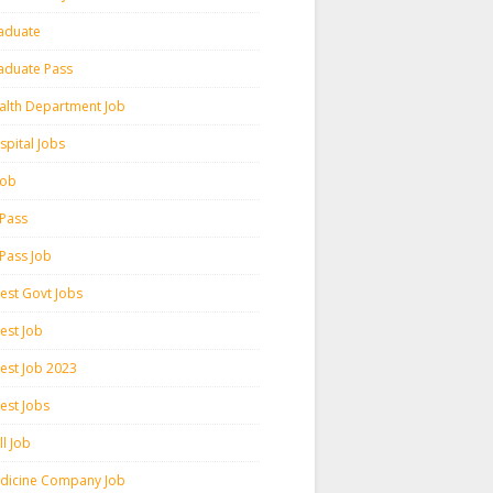
aduate
aduate Pass
alth Department Job
spital Jobs
 Job
 Pass
 Pass Job
test Govt Jobs
est Job
test Job 2023
est Jobs
l Job
dicine Company Job