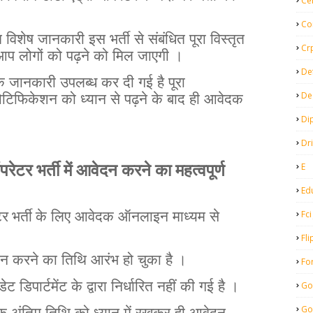
Ce
Co
त
विशेष
जानकारी
इस
भर्ती
से
संबंधित
पूरा
विस्तृत
Cr
आप
लोगों
को
पढ़ने
को
मिल
जाएगी
।
De
क
जानकारी
उपलब्ध
कर
दी
गई
है
पूरा
De
ोटिफिकेशन
को
ध्यान
से
पढ़ने
के
बाद
ही
आवेदक
Di
Dr
E
रेटर भर्ती में
आवेदन
करने
का
महत्वपूर्ण
Ed
Fci
र भर्ती के
लिए
आवेदक
ऑनलाइन
माध्यम
से
Fli
दन
करने
का
तिथि
आरंभ
हो
चुका
है
।
Fo
डेट
डिपार्टमेंट
के
द्वारा
निर्धारित
नहीं
की
गई
है
।
Go
Go