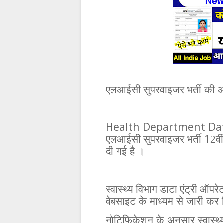
एलआईसी सुपरवाइजर भर्ती
की
आ
Health Department Dat
1
एलआईसी सुपरवाइजर भर्ती
2वी
दी
गई
है
।
स्वास्थ्य विभाग डाटा एंट्री ऑपरेट
वेबसाइट
के
माध्यम
से
जारी
कर
नोटिफिकेशन
के
अनुसार
स्वास्थ