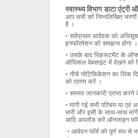
स्वास्थ्य विभाग डाटा एंट्री 
आप
सभी
को
निम्नलिखित
चरणों
है
।
•
सर्वप्रथम
आवेदक
को
अधिसूच
इनफॉरमेशन
को
समझना
होगा
।
•
उसके
बाद
रिक्रूटमेंट
के
ऑप्
ऑफिशल
वेबसाइट
में
देखने
को
•
नीचे
नोटिफिकेशन
का
लिंक
द
को
प्राप्त
करें
।
•
समस्त
जानकारी
प्राप्त
करने
•
मांगी
गई
सभी
परिचय
या
एवं
अन
-
भारी
और
इसी
के
साथ
साथ
मांग
आदि
अपलोड
करें
ऑनलाइन
फॉर
•
आवेदन
फॉर्म
को
पूर्ण
रूप
से
भ