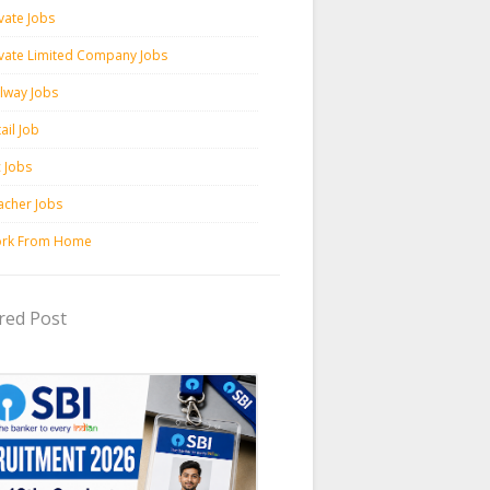
vate Jobs
ivate Limited Company Jobs
ilway Jobs
ail Job
c Jobs
acher Jobs
rk From Home
red Post