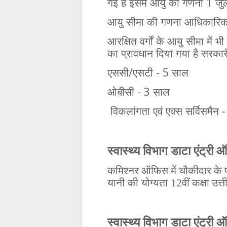
1
गई
है
इसमें
आयु
की
गणना
जु
आयु
सीमा
की
गणना
आधिकारि
आरक्षित
वर्गों
के
आयु
सीमा
में
भी
का
प्रावधान
दिया
गया
है
सरकार
/
- 5
एससी
एसटी
साल
- 3
ओबीसी
साल
-
विकलांगता
एवं
एक्स
सर्विसमैन
स्वास्थ्य विभाग डाटा एंट्री 
कमिश्नर ऑफिस में चौकीदार के पद
यानी
की
योग्यता
12वीं कक्षा उत्त
स्वास्थ्य विभाग डाटा एंट्री ऑ