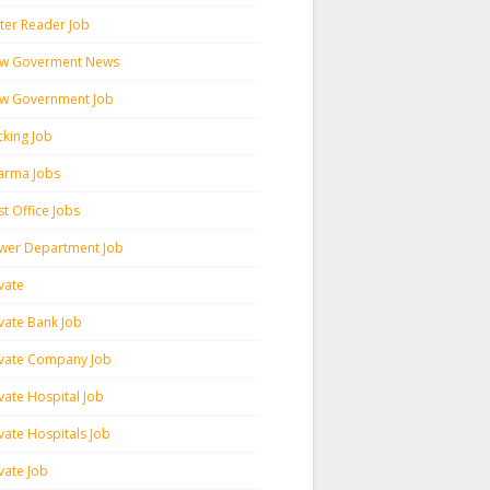
ter Reader Job
w Goverment News
w Government Job
cking Job
arma Jobs
t Office Jobs
wer Department Job
vate
ivate Bank Job
ivate Company Job
vate Hospital Job
vate Hospitals Job
vate Job