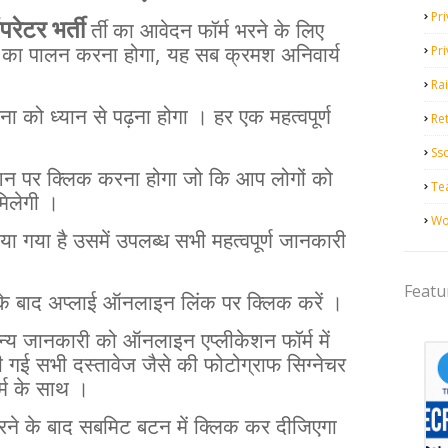
Pri
ऑपरेटर भर्ती
र्ती का
आवेदन
फॉर्म
भरने
के
लिए
,
Pr
का
पालन
करना
होगा
यह
सब
क्रमश
अनिवार्य
Ra
ना
को
ध्यान
से
पढ़ना
होगा
।
हर
एक
महत्वपूर्ण
Ret
Ss
शन
पर
क्लिक
करना
होगा
जो
कि
आप
लोगों
को
Te
मिलेगी
।
Wo
िया
गया
है
उसमें
उपलब्ध
सभी
महत्वपूर्ण
जानकारी
Featu
के
बाद
अप्लाई
ऑनलाइन
लिंक
पर
क्लिक
करें
।
्य
जानकारी
को
ऑनलाइन
एप्लीकेशन
फॉर्म
में
ी
गई
सभी
दस्तावेज
जैसे
की
फोटोग्राफ
सिग्नेचर
्म
के
साथ
।
रने
के
बाद
सबमिट
बटन
में
क्लिक
कर
दीजिएगा