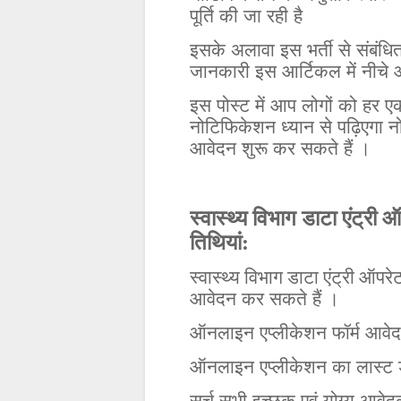
पूर्ति
की
जा
रही
है
इसके
अलावा
इस
भर्ती
से
संबंधि
जानकारी
इस
आर्टिकल
में
नीचे
इस
पोस्ट
में
आप
लोगों
को
हर
ए
नोटिफिकेशन
ध्यान
से
पढ़िएगा
न
आवेदन
शुरू
कर
सकते
हैं
।
स्वास्थ्य विभाग डाटा एंट्री ऑप
तिथियां:
स्वास्थ्य विभाग डाटा एंट्री ऑपरेट
आवेदन
कर
सकते
हैं
।
ऑनलाइन
एप्लीकेशन
फॉर्म
आवे
ऑनलाइन
एप्लीकेशन
का
लास्ट