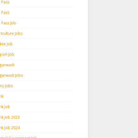
h Pass
h Pass
h Pass Job
iculture Jobs
line Job
rport Job
ganwadi
ganwadi Jobs
my Jobs
nk
nk Job
nk Job 2023
nk Job 2024