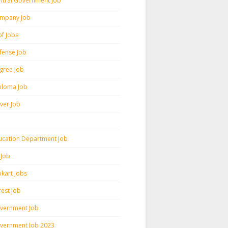
ntral Government Job
mpany Job
pf Jobs
fense Job
gree Job
ploma Job
iver Job
ucation Department Job
 Job
pkart Jobs
rest Job
vernment Job
vernment Job 2023