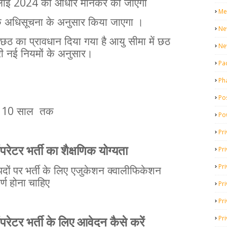
2024
लाई
को
आधार
मानकर
की
जाएगी
Me
क
अधिसूचना
के
अनुसार
किया
जाएगा
।
Ne
छठ
का
प्रावधान
दिया
गया
है
आयु
सीमा
में
छठ
Ne
ी
नई
नियमों
के
अनुसार।
Pa
Ph
Pos
 10
साल
तक
Po
Pri
ऑपरेटर भर्ती का शैक्षणिक
योग्यता
Pr
Pr
ों पर भर्ती के
लिए
एजुकेशन
क्वालीफिकेशन
ीर्ण होना चाहिए
Pri
Pri
Pri
परेटर भर्ती
के
लिए
आवेदन
कैसे
करें