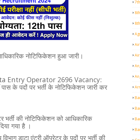
7t
8t
8t
Agr
Air
Ai
धिकारिक
नोटिफिकेशन
हुआ
जारी।
An
An
a Entry Operator 2696 Vacancy:
ं पास
के
पदों
पर
भर्ती
के
नोटिफिकेशन
जारी
कर
Ar
Ba
Ba
र भर्ती
की
नोटिफिकेशन
को
आधिकारिक
Ba
दिया
गया
है
।
Ba
्य विभाग डाटा एंट्री ऑपरेटर के
पदों
पर
भर्ती
की